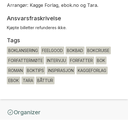
Arrangør: Kagge Forlag, ebok.no og Tara.
Ansvarsfraskrivelse
Kjøpte billetter refunderes ikke.
Tags
BOKLANSERING
FEELGOOD
BOKBAD
BOKCRUISE
FORFATTERMØTE
INTERVJU
FORFATTER
BOK
ROMAN
BOKTIPS
INSPIRASJON
KAGGEFORLAG
EBOK
TARA
BÅTTUR
Organizer