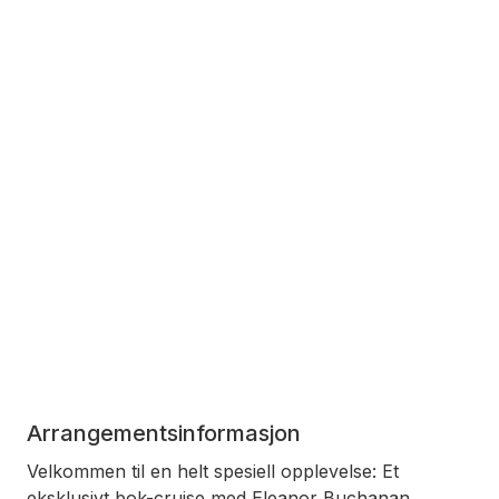
Arrangementsinformasjon
Velkommen til en helt spesiell opplevelse: Et
eksklusivt bok-cruise med Eleanor Buchanan.